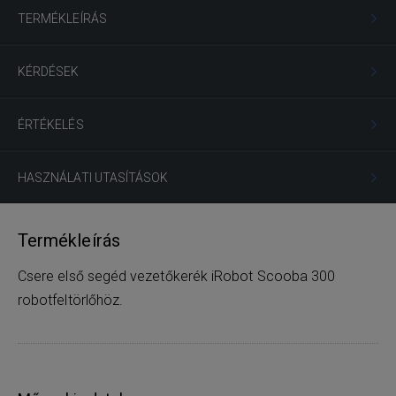
TERMÉKLEÍRÁS
KÉRDÉSEK
ÉRTÉKELÉS
HASZNÁLATI UTASÍTÁSOK
Termékleírás
Csere első segéd vezetőkerék iRobot Scooba 300
robotfeltörlőhöz.