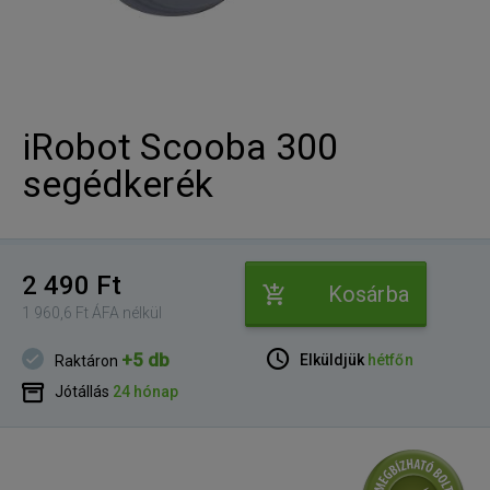
iRobot Scooba 300
segédkerék
2 490 Ft
Kosárba
1 960,6 Ft ÁFA nélkül
+5 db
Elküldjük
hétfőn
Raktáron
Jótállás
24 hónap