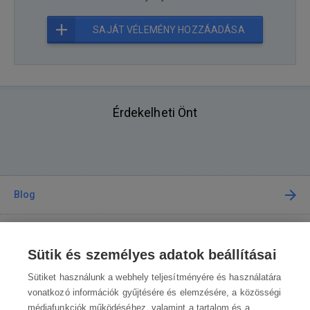
SAJÁT VÉLEMÉNY HOZZÁADÁSA
Érdekelheti Önt
Blog
Tanácsadás
Sütik és személyes adatok beállításai
A vásárlásról
Sütiket használunk a webhely teljesítményére és használatára
vonatkozó információk gyűjtésére és elemzésére, a közösségi
médiafunkciók működéséhez, valamint a tartalom és a