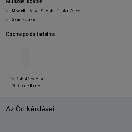
Műszaki adatok
Modell:
iRobot Scooba Caster Wheel
Szín:
szürke
Csomagolás tartalma
1x iRobot Scooba
300 segédkerék
Az Ön kérdései