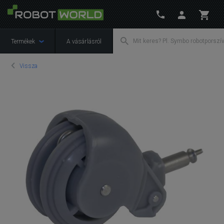
Termékek
A vásárlásról
Vissza