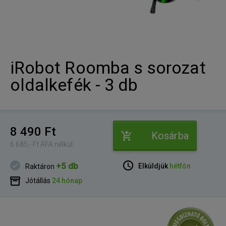
iRobot Roomba s sorozat
oldalkefék - 3 db
8 490 Ft
Kosárba
6 685,- Ft ÁFA nélkül
+5 db
Elküldjük
hétfőn
Raktáron
Jótállás
24 hónap