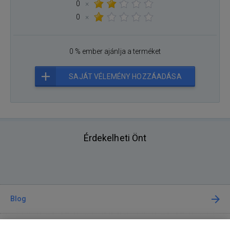
0
×
0
×
0 % ember ajánlja a terméket
SAJÁT VÉLEMÉNY HOZZÁADÁSA
Érdekelheti Önt
Blog
Tanácsadás