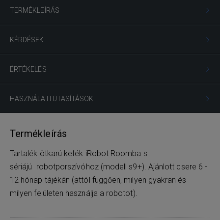
TERMÉKLEÍRÁS
KÉRDÉSEK
ÉRTÉKELÉS
HASZNÁLATI UTASÍTÁSOK
Termékleírás
Tartalék ötkarú kefék iRobot Roomba s
sériájú robotporszívóhoz (modell s9+). Ajánlott csere 6 -
12 hónap tájékán (attól függően, milyen gyakran és
milyen felületen használja a robotot).