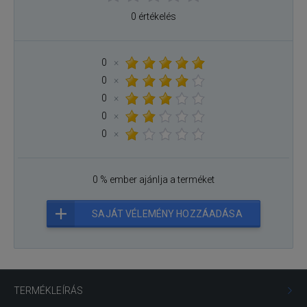
0 értékelés
0
×
0
×
0
×
0
×
0
×
0 % ember ajánlja a terméket
SAJÁT VÉLEMÉNY HOZZÁADÁSA
TERMÉKLEÍRÁS