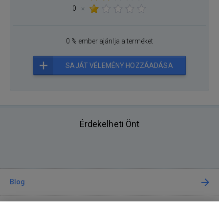
0
×
0 % ember ajánlja a terméket
SAJÁT VÉLEMÉNY HOZZÁADÁSA
Érdekelheti Önt
Blog
Tanácsadás