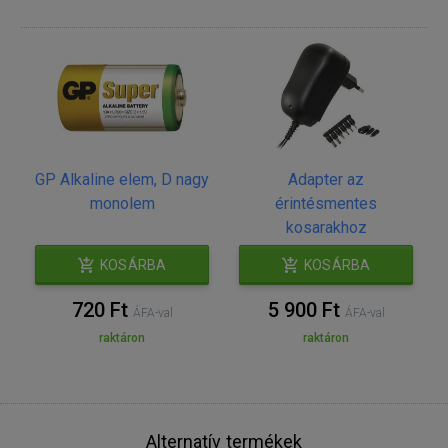
GP Alkaline elem, D nagy
Adapter az
monolem
érintésmentes
kosarakhoz
KOSÁRBA
KOSÁRBA
720 Ft
5 900 Ft
ÁFA-val
ÁFA-val
raktáron
raktáron
Alternatív termékek