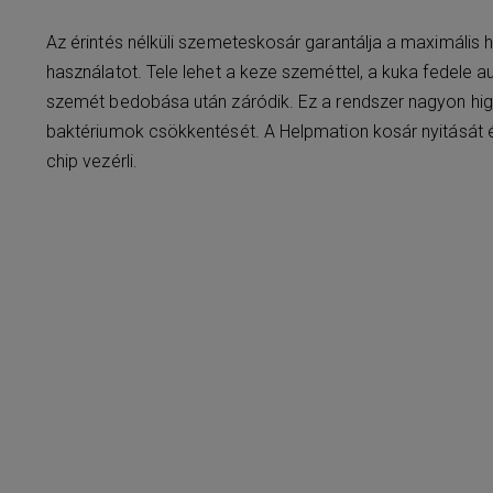
Az érintés nélküli szemeteskosár garantálja a maximális h
használatot. Tele lehet a keze szeméttel, a kuka fedele au
szemét bedobása után záródik. Ez a rendszer nagyon higié
baktériumok csökkentését. A Helpmation kosár nyitását és
chip vezérli.