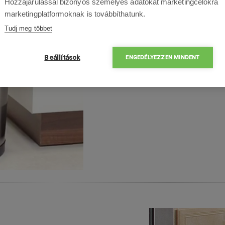
Hozzájárulással bizonyos személyes adatokat marketingcélokra
marketingplatformoknak is továbbíthatunk.
Tudj meg többet
Beállítások
ENGEDÉLYEZZEN MINDENT