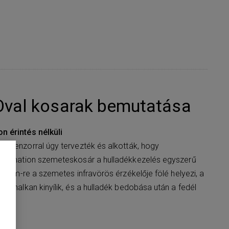
Oval kosarak bemutatása
 érintés nélküli
s szenzorral úgy tervezték és alkották, hogy
Helpmation szemeteskosár a hulladékkezelés egyszerű
20 cm-re a szemetes infravörös érzékelője fölé helyezi, a
on halkan kinyílik, és a hulladék bedobása után a fedél