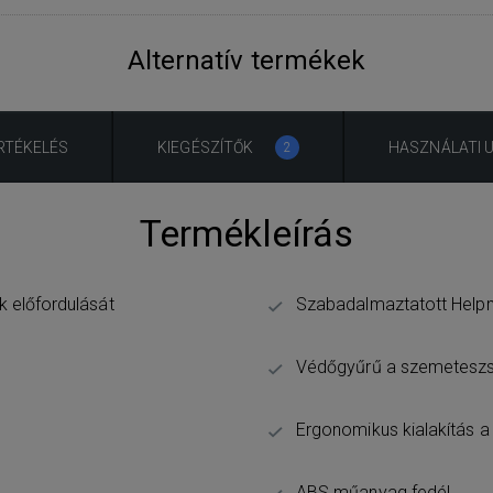
Alternatív termékek
RTÉKELÉS
KIEGÉSZÍTŐK
HASZNÁLATI 
2
Termékleírás
k előfordulását
Szabadalmaztatott Helpma
Védőgyűrű a szemeteszs
Ergonomikus kialakítás a
ABS műanyag fedél