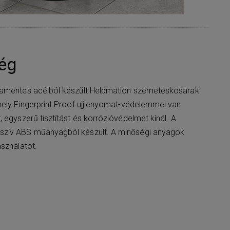
ég
damentes acélból készült Helpmation szemeteskosarak
mely Fingerprint Proof ujjlenyomat-védelemmel van
 egyszerű tisztítást és korrózióvédelmet kínál. A
szív ABS műanyagból készült. A minőségi anyagok
asználatot.