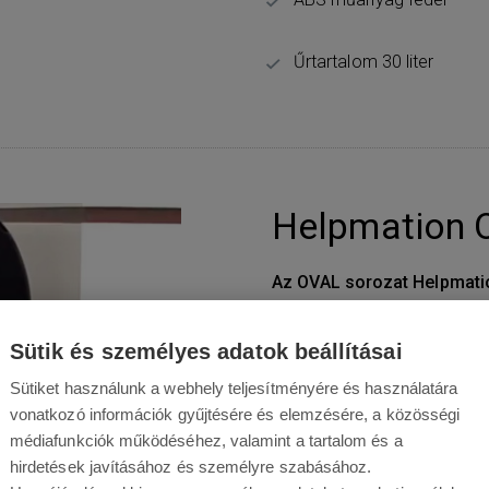
Űrtartalom 30 liter
Helpmation 
Az OVAL sorozat Helpmation
szemeteskosarat
i
nfravörö
megkönnyítse az életet. A 
Sütik és személyes adatok beállításai
módját biztosítja. Ha kezét 
Sütiket használunk a webhely teljesítményére és használatára
fedél automatikusan és nagy
vonatkozó információk gyűjtésére és elemzésére, a közösségi
magától becsukódik.
médiafunkciók működéséhez, valamint a tartalom és a
hirdetések javításához és személyre szabásához.