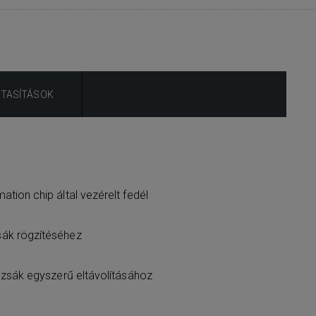
UTASÍTÁSOK
tion chip által vezérelt fedél
ák rögzítéséhez
 zsák egyszerű eltávolításához