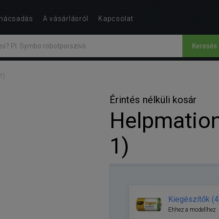
nácsadás
A vásárlásról
Kapcsolat
Keresés
1)
Érintés nélküli kosár
Helpmatio
1)
Kiegészítők (4
Ehhez a modellhez