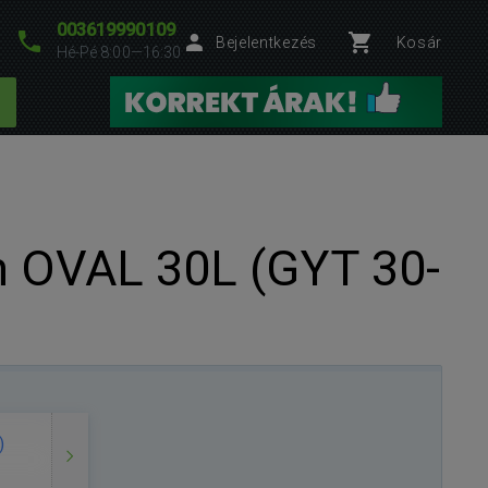
003619990109
Bejelentkezés
Kosár
Hé-Pé 8:00—16:30
n OVAL 30L (GYT 30-
)