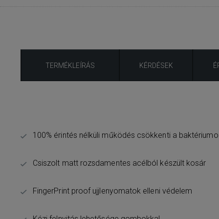
TERMÉKLEÍRÁS
KÉRDÉSEK
É
100% érintés nélküli működés csökkenti a baktériumo
Csiszolt matt rozsdamentes acélból készült kosár
FingerPrint proof ujjlenyomatok elleni védelem
Kézi felnyitás lehetősége gombokkal