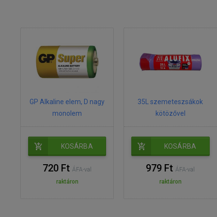
GP Alkaline elem, D nagy
35L szemeteszsákok
monolem
kötözővel
KOSÁRBA
KOSÁRBA
720 Ft
979 Ft
ÁFA-val
ÁFA-val
raktáron
raktáron