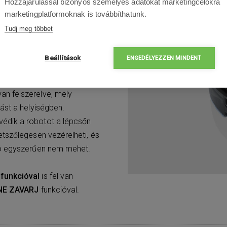
Hozzájárulással bizonyos személyes adatokat marketingcélokra
marketingplatformoknak is továbbíthatunk.
ióval
van felszerelve,
, így a tisztítás alaposabb
Tudj meg többet
lékszik a már kitakarított
em hagy ki, és kétszer sem
Beállítások
ENGEDÉLYEZZEN MINDENT
an felszerelve, mely
ást a helyiségben.
védik a robotot a lépcsőn
tszőlegesen vezérelheti, és
ó egyszerűen nem mehet.
 funkcióval
is fel van
NE ZAVARJ
funkcióval.