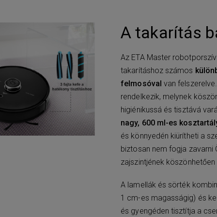
A takarítás 
Az ETA Master robotporszívó
takarításhoz számos
külön
felmosóval
van felszerelve.
rendelkezik, melynek köszönhe
higiénikussá és tisztává va
nagy, 600 ml-es kosztartá
és könnyedén kiürítheti a 
biztosan nem fogja zavarni
zajszintjének köszönhetően s
A lamellák és sörték kombin
1 cm-es magasságig) és kem
és gyengéden tisztítja a cse