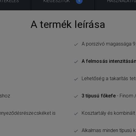
RTÉKELÉS
KIEGÉSZÍTŐK
HASZNÁLATI 
4
A termék leírása
A porszívó magassága 9,7
A felmosás intenzitásán
Lehetőség a takarítás t
áshoz
3 típusú főkefe
- Finom /
ennyeződésrészecskéket is
Kosztartály és kombinált
Alkalmas minden típusú 