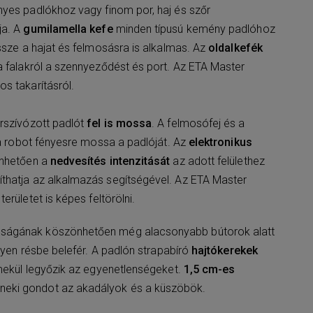
yes padlókhoz vagy finom por, haj és szőr
ja. A
gumilamella kefe
minden típusú kemény padlóhoz
ssze a hajat és felmosásra is alkalmas. Az
oldalkefék
a falakról a szennyeződést és port. Az ETA Master
s takarításról.
rszívózott padlót
fel is mossa
. A felmosófej és a
n a robot fényesre mossa a padlóját. Az
elektronikus
nhetően a
nedvesítés intenzitását
az adott felülethez
thatja az alkalmazás segítségével. Az ETA Master
területet is képes feltörölni.
ágának köszönhetően még alacsonyabb bútorok alatt
ilyen résbe belefér. A padlón strapabíró
hajtókerekek
emekül legyőzik az egyenetlenségeket.
1,5 cm-es
eki gondot az akadályok és a küszöbök.