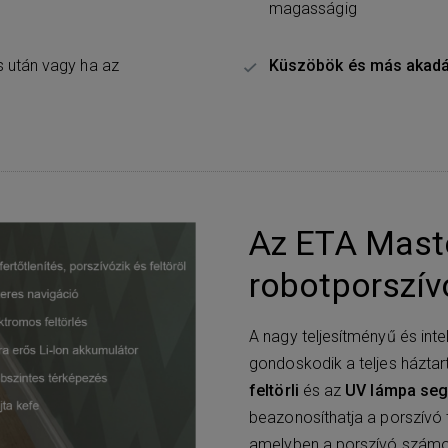
magasságig
s után vagy ha az
Küszöbök és más akadá
Az ETA Maste
robotporszí
A nagy teljesítményű és inte
gondoskodik a teljes háztar
feltörli
és az
UV lámpa seg
beazonosíthatja a porszívó ti
amelyben a porszívó számos 