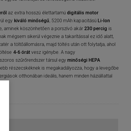
yről
az extra hosszú élettartamú
digitális motor
vül egy
kiváló minőségű
, 5200 mAh kapacitású
Li-Ion
e, aminek köszönhetően a porszívó akár
230 percig
is
nak mégsem sikerül végeznie a takarítással ez idő alatt,
atér a töltőállomásra, majd töltés után ott folytatja, ahol
töltése
4-6 órát
vesz igénybe. A nagy
szoros szűrőrendszer társul egy
minőségi HEPA
isebb részecskéknek is megakadályozza, hogy a levegőbe
ergiások otthonában ideális, hanem minden háziállattal