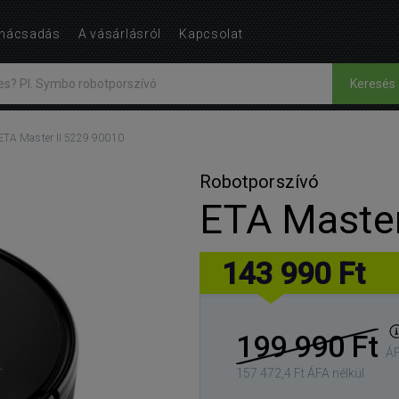
nácsadás
A vásárlásról
Kapcsolat
Keresés
ETA Master II 5229 90010
Robotporszívó
ETA Master
143 990 Ft
199 990 Ft
ÁF
157 472,4 Ft ÁFA nélkül