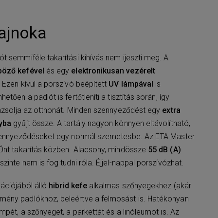
bajnoka
t semmiféle takarítási kihívás nem ijeszti meg. A
böző kefével
és egy
elektronikusan vezérelt
 Ezen kívül a porszívó beépített
UV lámpával
is
tően a padlót is fertőtleníti a tisztítás során, így
rázsolja az otthonát. Minden szennyeződést egy
extra
lyba
gyűjt össze. A tartály nagyon könnyen eltávolítható,
szennyeződéseket egy normál szemetesbe. Az ETA Master
 Önt takarítás közben. Alacsony, mindössze
55 dB (A)
zinte nem is fog tudni róla. Éjjel-nappal porszívózhat.
ációjából álló
hibrid kefe
alkalmas szőnyegekhez (akár
ény padlókhoz, beleértve a felmosást is. Hatékonyan
mpét, a szőnyeget, a parkettát és a linóleumot is. Az