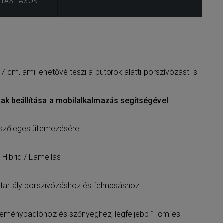
UTASÍTÁSOK
 cm, ami lehetővé teszi a bútorok alatti porszívózást is
ak beállítása a mobilalkalmazás segítségével
etszőleges ütemezésére
 Hibrid / Lamellás
 tartály porszívózáshoz és felmosáshoz
keménypadlóhoz és szőnyeghez, legfeljebb 1 cm-es