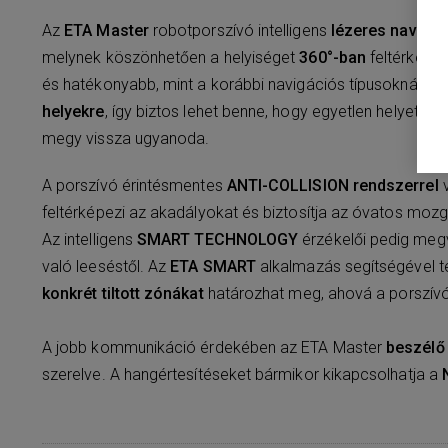
Az
ETA Master
robotporszívó intelligens
lézeres navigác
melynek köszönhetően a helyiséget
360°-ban
feltérképezi
és hatékonyabb, mint a korábbi navigációs típusoknál.
Em
helyekre
, így biztos lehet benne, hogy egyetlen helyet s
megy vissza ugyanoda.
A porszívó érintésmentes
ANTI-COLLISION rendszerrel
v
feltérképezi az akadályokat és biztosítja az óvatos mozg
Az intelligens
SMART TECHNOLOGY
érzékelői pedig meg
való leeséstől. Az
ETA SMART
alkalmazás segítségével te
konkrét tiltott zónákat
határozhat meg, ahová a porszív
A jobb kommunikáció érdekében az ETA Master
beszélő
szerelve. A hangértesítéseket bármikor kikapcsolhatja a