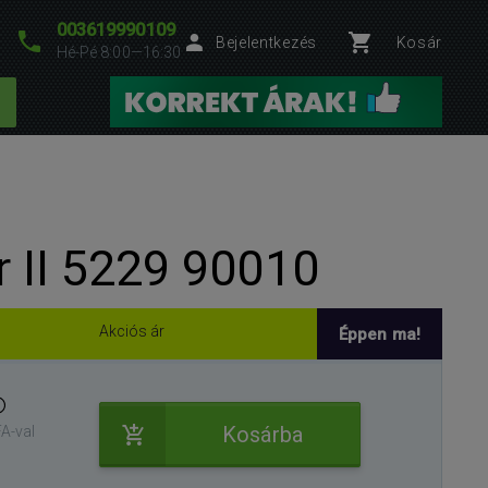
003619990109
Bejelentkezés
Kosár
Hé-Pé 8:00—16:30
 II 5229 90010
Akciós ár
Éppen ma!
Kosárba
A-val