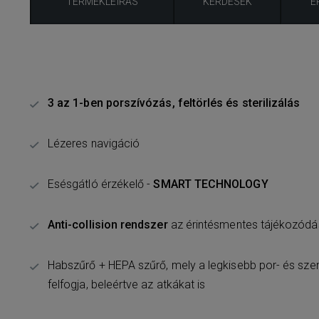
TERMÉKLEÍRÁS
KÉRDÉSEK
É
3 az 1-ben porszívózás, feltörlés és sterilizálás
Lézeres navigáció
Esésgátló érzékelő -
SMART TECHNOLOGY
Anti-collision rendszer
az érintésmentes tájékozód
Habszűrő + HEPA szűrő, mely a legkisebb por- és sz
felfogja, beleértve az atkákat is