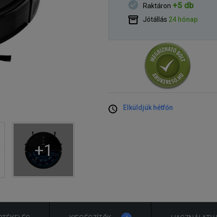
+5 db
Raktáron
Jótállás
24 hónap
Elküldjük hétfőn
+1