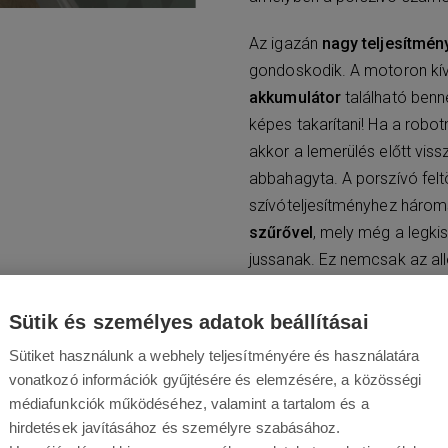
Az igazán
nagy teljesítmén
gondoskodik. A motoron kí
akkumulátor
található benn
képes takarítani! Ha a robot
akkor a lemerülés előtt vissz
abbahagyta. A porszívó fel
szívóteljesítményhez három
szűrővel
, mely még a legk
jussanak. Ez nemcsak az all
rendelkező háztartásban is.
Sütik és személyes adatok beállításai
Sütiket használunk a webhely teljesítményére és használatára
vonatkozó információk gyűjtésére és elemzésére, a közösségi
médiafunkciók működéséhez, valamint a tartalom és a
ában
hirdetések javításához és személyre szabásához.