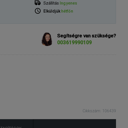
Szállítás
Ingyenes
Elküldjük
hétfőn
Segítségre van szüksége?
003619990109
Cikkszám: 106439