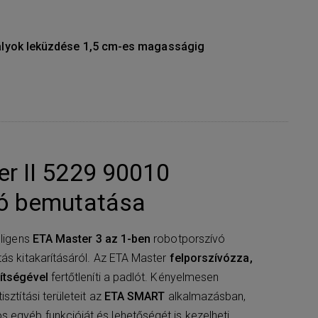
lyok leküzdése 1,5 cm-es magasságig
r II 5229 90010
vó bemutatása
lligens
ETA Master 3 az 1-ben
robotporszívó
tás kitakarításáról. Az ETA Master
felporszívózza,
ítségével
fertőtleníti a padlót. Kényelmesen
sztítási területeit az
ETA SMART
alkalmazásban,
egyéb funkcióját és lehetőségét is kezelheti.