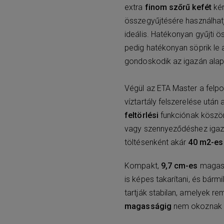
extra
finom szőrű kefét
kén
összegyűjtésére használhat
ideális. Hatékonyan gyűjti ö
pedig hatékonyan söprik le 
gondoskodik az igazán alapo
Végül az ETA Master a felpo
víztartály felszerelése utá
feltörlési
funkciónak köszö
vagy szennyeződéshez igazí
töltésenként akár
40 m2-es
Kompakt,
9,7 cm-es
magass
is képes takarítani, és bárm
tartják stabilan, amelyek r
magasságig
nem okoznak n