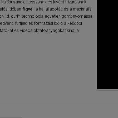
 hajtípusának, hosszának és kívánt frizurájának
alós időben
figyeli
a haj állapotát, és a maximális
ch i.d. curl™ technológia egyetlen gombnyomással
kedvenc fürtjeid és formázási időid a későbbi
tatókat és videós oktatóanyagokat kínál a