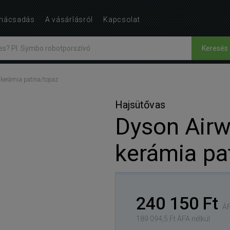
nácsadás
A vásárlásról
Kapcsolat
Keresés
 kerámia patina/topaz
Hajsütővas
Dyson Airw
kerámia pa
240 150 Ft
ÁF
189 094,5 Ft ÁFA nélkül