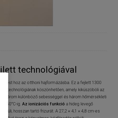
ejlett technológiával
lítést hoz az otthoni hajformázásba. Ez a fejlett 1300
curl™ technológiának köszönhetően, amely kiküszöböli az
yek három különböző sebességgel és három hőmérsékleti
ny 150°C-ig.
Az ionizációs funkció
a hideg levegő
élküli, hosszan tartó frizurát. A 27,2 × 4,1 × 4,8 cm-es