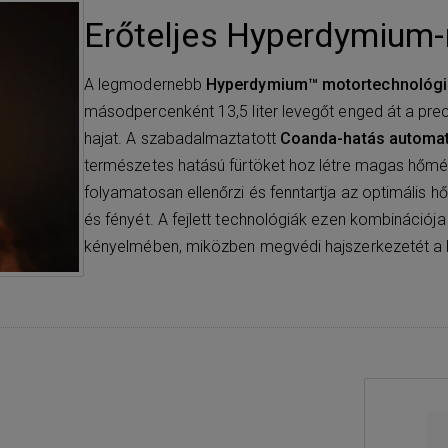
Erőteljes Hyperdymium
A legmodernebb
Hyperdymium™ motortechnológi
másodpercenként 13,5 liter levegőt enged át a prec
hajat. A szabadalmaztatott
Coanda-hatás automa
természetes hatású fürtöket hoz létre magas hőmérs
folyamatosan ellenőrzi és fenntartja az optimális 
és fényét. A fejlett technológiák ezen kombináció
kényelmében, miközben megvédi hajszerkezetét a 