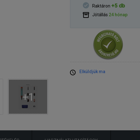
+5 db
Raktáron
Jótállás
24 hónap
Elküldjük ma
+1