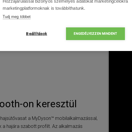
kompakt méretek és a 650 grammos könnyű súly leh
Hozzájárulással bizonyos személyes adatokat marketingcélokra
hajgöndörítést.
marketingplatformoknak is továbbíthatunk.
Tudj meg többet
Beállítások
ENGEDÉLYEZZEN MINDENT
tooth-on keresztül
hajsütővasat a MyDyson™ mobilalkalmazással,
 a hajára szabott profilt. Az alkalmazás