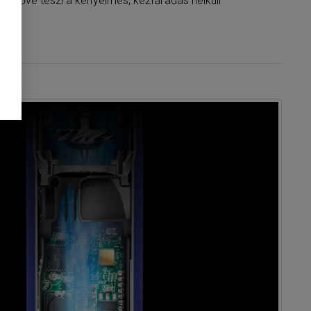
etővé teszi a kényelmes, kézfáradás nélküli