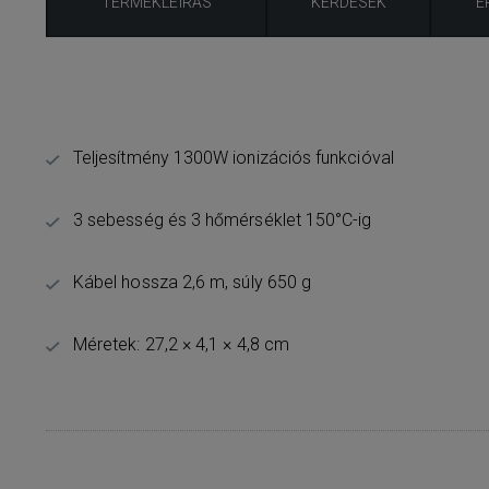
TERMÉKLEÍRÁS
KÉRDÉSEK
É
Teljesítmény 1300W ionizációs funkcióval
3 sebesség és 3 hőmérséklet 150°C-ig
Kábel hossza 2,6 m, súly 650 g
Méretek: 27,2 × 4,1 × 4,8 cm