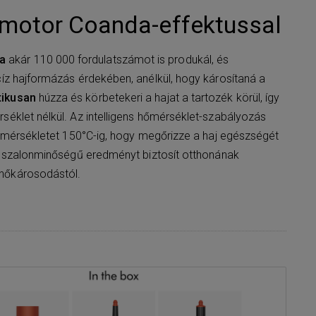
-motor Coanda-effektussal
a
akár 110 000 fordulatszámot is produkál, és
íz hajformázás érdekében, anélkül, hogy károsítaná a
tikusan
húzza és körbetekeri a hajat a tartozék körül, így
éklet nélkül. Az intelligens hőmérséklet-szabályozás
hőmérsékletet 150°C-ig, hogy megőrizze a haj egészségét
ja szalonminőségű eredményt biztosít otthonának
hőkárosodástól.