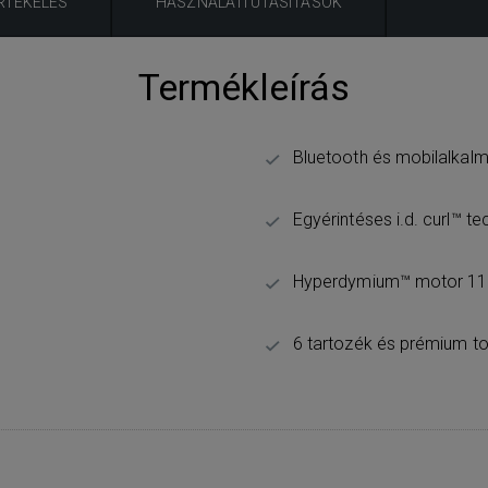
RTÉKELÉS
HASZNÁLATI UTASÍTÁSOK
Termékleírás
Bluetooth és mobilalkal
Egyérintéses i.d. curl™ t
Hyperdymium™ motor 110
6 tartozék és prémium t