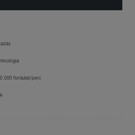
mazás
echnológia
.000 fordulat/perc
ok