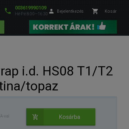
003619990109
Bejelentkezés
Kosár
Hé-Pé 8:00—16:30
rap i.d. HS08 T1/T2
tina/topaz
Kosárba
A-val