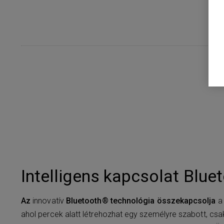
Intelligens kapcsolat Blue
Az
innovatív
Bluetooth® technológia összekapcsolja
a 
ahol percek alatt létrehozhat egy személyre szabott, csak