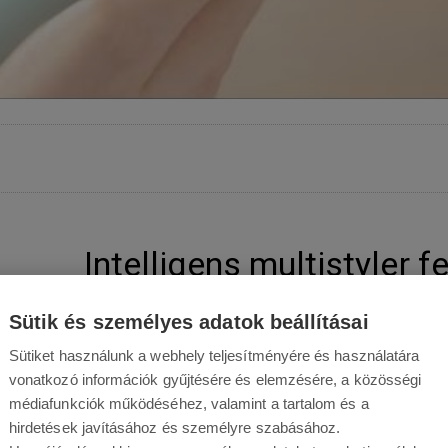
Intelligens multistyler f
A Dyson Airwrap i.d. HS08 T1/T2 forradalmi megköze
Sütik és személyes adatok beállításai
W-os
multi-styler
időt és hajat
takarít meg
az i.d. 
Sütiket használunk a webhely teljesítményére és használatára
extrém hőmérsékletet. A professzionális eredmén
vonatkozó információk gyűjtésére és elemzésére, a közösségi
beállítással érhetők el a gyengéd 28°C-tól a hatéko
médiafunkciók működéséhez, valamint a tartalom és a
opcióval együtt biztosítja a statikus elektromosság n
hirdetések javításához és személyre szabásához.