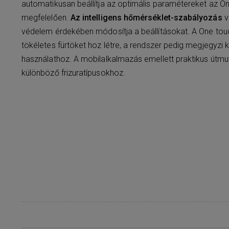
automatikusan beállítja az optimális paramétereket az Ön
megfelelően.
Az intelligens hőmérséklet-szabályozás
v
védelem érdekében módosítja a beállításokat. A One tou
tökéletes fürtöket hoz létre, a rendszer pedig megjegyzi 
használathoz. A mobilalkalmazás emellett praktikus útmu
különböző frizuratípusokhoz.