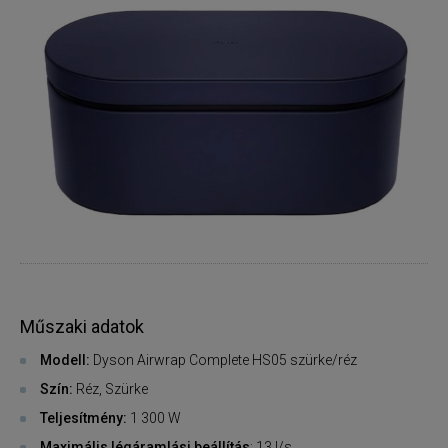
Műszaki adatok
Modell:
Dyson Airwrap Complete HS05 szürke/réz
Szín:
Réz, Szürke
Teljesítmény:
1 300 W
Maximális légáramlási beállítás
: 13 l/s