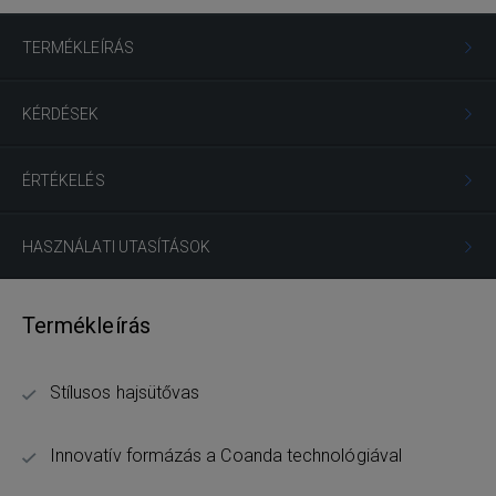
TERMÉKLEÍRÁS
KÉRDÉSEK
ÉRTÉKELÉS
HASZNÁLATI UTASÍTÁSOK
Termékleírás
Stílusos hajsütővas
Innovatív formázás a Coanda technológiával