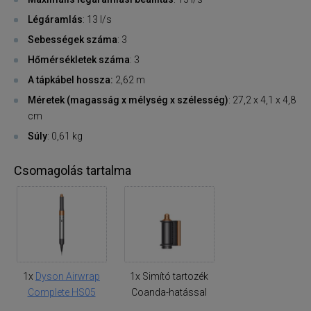
Légáramlás
: 13 l/s
Sebességek száma
: 3
Hőmérsékletek száma
: 3
A tápkábel hossza:
2,62 m
Méretek (magasság x mélység x szélesség)
: 27,2 x 4,1 x 4,8
cm
Súly
: 0,61 kg
Csomagolás tartalma
1x
Dyson Airwrap
1x Simító tartozék
Complete HS05
Coanda-hatással