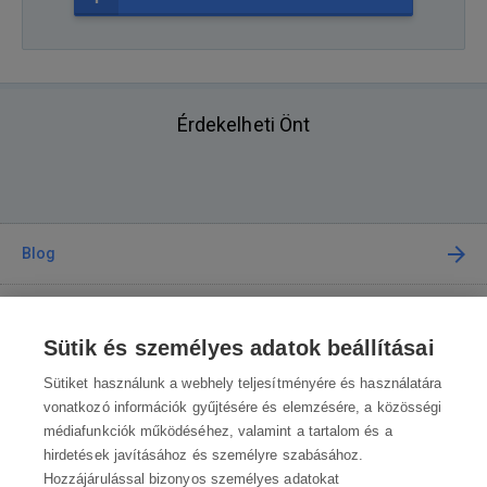
Érdekelheti Önt
Blog
Tanácsadás
Sütik és személyes adatok beállításai
A vásárlásról
Sütiket használunk a webhely teljesítményére és használatára
vonatkozó információk gyűjtésére és elemzésére, a közösségi
médiafunkciók működéséhez, valamint a tartalom és a
Kapcsolat
hirdetések javításához és személyre szabásához.
Hozzájárulással bizonyos személyes adatokat