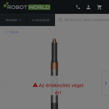
Termékek
A vásárlásról
Vissza
Előző
Kö
Az értékesítés véget
ért