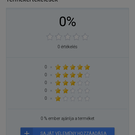
0%
0 értékelés
0
×
0
×
0
×
0
×
0
×
0 % ember ajánlja a terméket
SAJÁT VÉLEMÉNY HOZZÁADÁSA