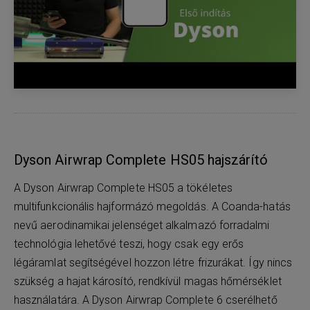
Dyson Airwrap Complete HS05 hajszárító
A Dyson Airwrap Complete HS05 a tökéletes
multifunkcionális hajformázó megoldás. A Coanda-hatás
nevű aerodinamikai jelenséget alkalmazó forradalmi
technológia lehetővé teszi, hogy csak egy erős
légáramlat segítségével hozzon létre frizurákat. Így nincs
szükség a hajat károsító, rendkívül magas hőmérséklet
használatára. A Dyson Airwrap Complete 6 cserélhető