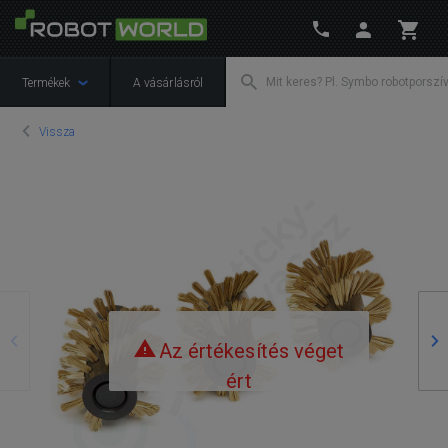
Termékek
A vásárlásról
Vissza
Előző
Kö
Az értékesítés véget
ért