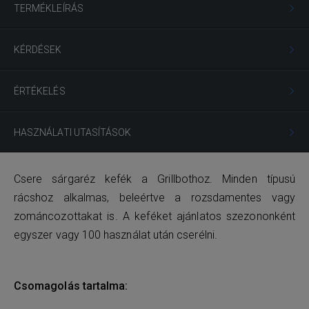
TERMÉKLEÍRÁS
KÉRDÉSEK
ÉRTÉKELÉS
HASZNÁLATI UTASÍTÁSOK
Csere sárgaréz kefék a Grillbothoz. Minden típusú
rácshoz alkalmas, beleértve a rozsdamentes vagy
zománcozottakat is. A keféket ajánlatos szezononként
egyszer vagy 100 használat után cserélni.
Csomagolás tartalma: