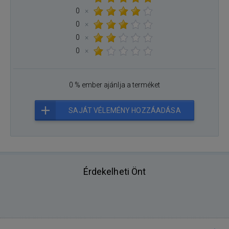
0
×
0
×
0
×
0
×
0 % ember ajánlja a terméket
SAJÁT VÉLEMÉNY HOZZÁADÁSA
Érdekelheti Önt