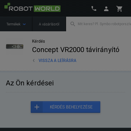
Termékek
A vásárlásról
Kérdés
Concept VR2000 távirányító
VISSZA A LEÍRÁSRA
Az Ön kérdései
KÉRDÉS BEHELYEZÉSE