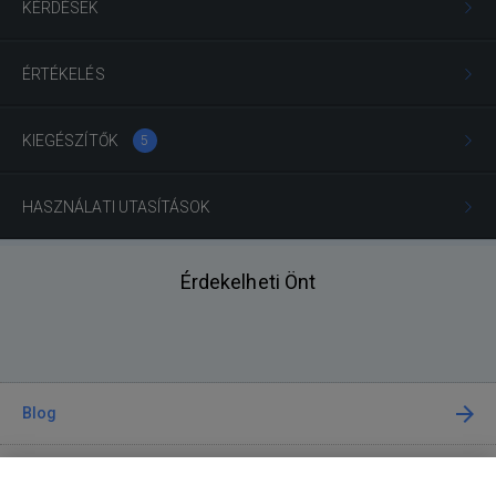
KÉRDÉSEK
ÉRTÉKELÉS
KIEGÉSZÍTŐK
5
HASZNÁLATI UTASÍTÁSOK
Érdekelheti Önt
Blog
Tanácsadás