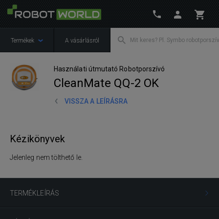
Termékek
A vásárlásról
Használati útmutató Robotporszívó
CleanMate QQ-2 OK
VISSZA A LEÍRÁSRA
Kézikönyvek
Jelenleg nem tölthető le.
TERMÉKLEÍRÁS