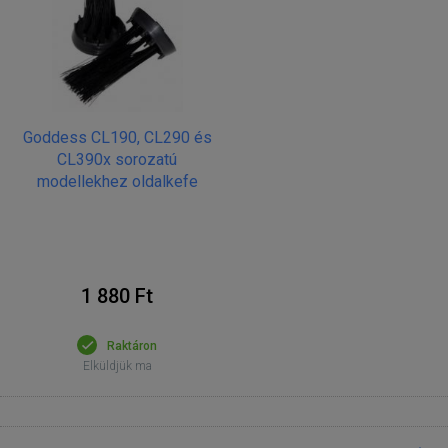
Goddess CL190, CL290 és
CL390x sorozatú
modellekhez oldalkefe
1 880 Ft
Raktáron
Elküldjük ma