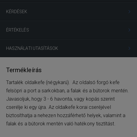
KÉRDÉSEK
ÉRTÉKELÉS
HASZNÁLATI UTASÍTÁSOK
Termékleírás
Tartalék oldalkefe (négykarú). Az oldalsó forgó kefe
felsöpri a port a sarkokban, a falak és a bútorok mentén.
Javasoljuk, hogy 3 - 6 havonta, vagy kopás szerint
cserélje ki egy újra. Az oldalkefe korai cseréjével
biztosíthatja a nehezen hozzáférhető helyek, valamint a
falak és a bútorok mentén való hatékony tisztítást.