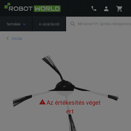
Termékek
A vásárlásról
Vissza
Az értékesítés véget
ért