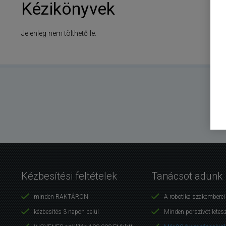
Kézikönyvek
Jelenleg nem tölthető le.
Kézbesítési feltételek
Tanácsot adunk
minden RAKTÁRON
A robotika szakembere
kézbesítés 3 napon belül
Minden porszívót letes