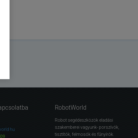
apcsolatba
RobotWorld
Robot segédeszközök eladási
szakemberei vagyunk- porszívók,
orld.hu
tisztítók, felmosók és fűnyírók.
09