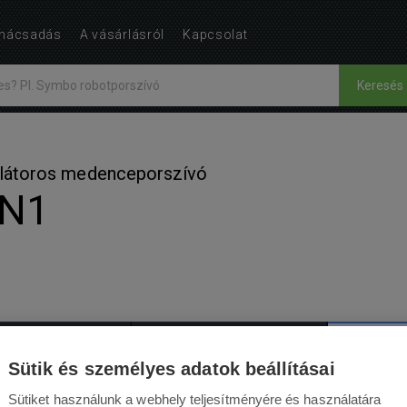
nácsadás
A vásárlásról
Kapcsolat
Keresés
ulátoros medenceporszívó
 N1
ÉRTÉKELÉS
KIEGÉSZÍTŐK
HASZN
16
Sütik és személyes adatok beállításai
Sütiket használunk a webhely teljesítményére és használatára