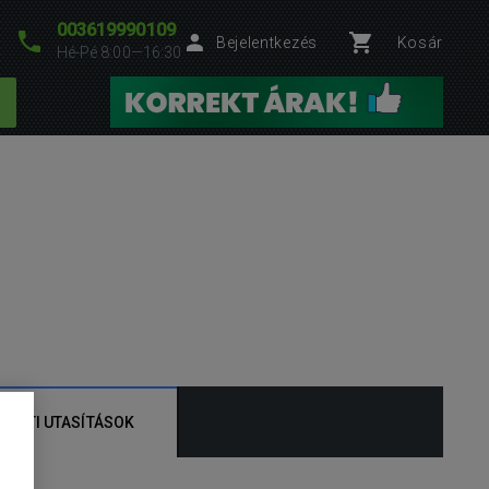
003619990109
Bejelentkezés
Kosár
Hé-Pé 8:00—16:30
ÁLATI UTASÍTÁSOK