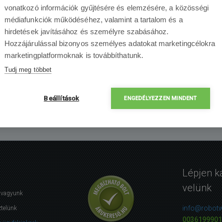
vonatkozó információk gyűjtésére és elemzésére, a közösségi
médiafunkciók működéséhez, valamint a tartalom és a
hirdetések javításához és személyre szabásához.
Hozzájárulással bizonyos személyes adatokat marketingcélokra
marketingplatformoknak is továbbíthatunk.
Tudj meg többet
Érdekelheti Önt
Beállítások
ENGEDÉLYEZZEN MINDENT
Lépjen k
velünk
i vagyunk
info@robotw
ztelünk
0036199901