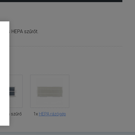
es és HEPA szűrőt.
ma
leges szűrő
1x
HEPA rázógép