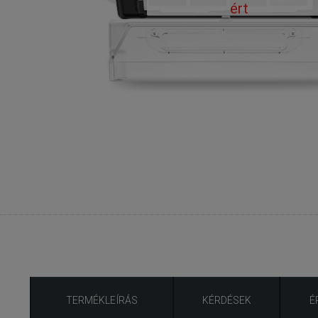
ért
TERMÉKLEÍRÁS
KÉRDÉSEK
É