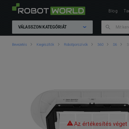
Blog
Ta
VÁLASSZON KATEGÓRIÁT
Ön
Bevezetés
Kiegészítők
Robotporszívók
360
S6
3
itt
van::
Az értékesítés véget