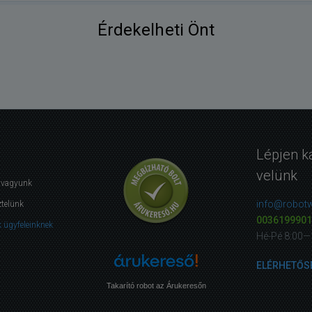
Érdekelheti Önt
Lépjen k
velünk
i vagyunk
info@robotw
ztelünk
0036199901
 ügyfeleinknek
Hé-Pé 8:00—
ELÉRHETŐS
Takarító robot az Árukeresőn