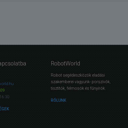
apcsolatba
RobotWorld
Robot segédeszközök eladási
szakemberei vagyunk- porszívók,
orld.hu
tisztítók, felmosók és fűnyírók.
09
16:30
RÓLUNK
ÉGEK