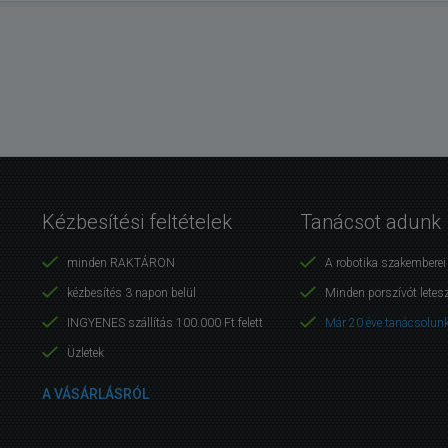
Kézbesítési feltételek
Tanácsot adunk
minden RAKTÁRON
A robotika szakembere
kézbesítés 3 napon belül
Minden porszívót letes
INGYENES szállítás 100.000 Ft felett
Már 20 éve tanácsolunk
Üzletek
A VÁSÁRLÁSRÓL