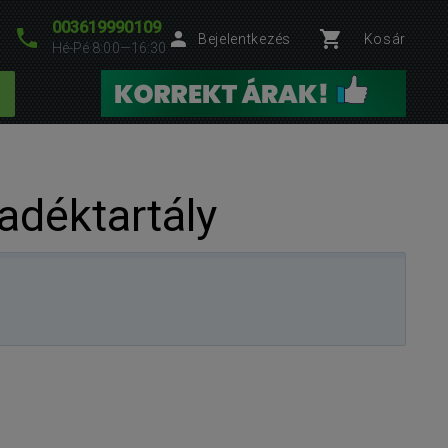
003619990109
Bejelentkezés
Kosár
Hé-Pé 8:00—16:30
adéktartály