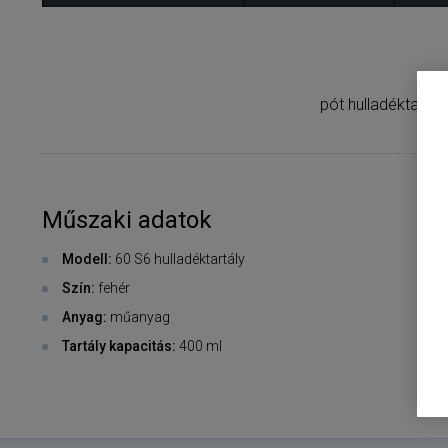
pót hulladéktartá
Műszaki adatok
Modell:
60 S6 hulladéktartály
Szín:
fehér
Anyag:
műanyag
Tartály kapacitás:
400 ml