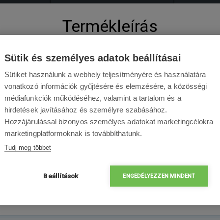
Termékleírás
ly a 360 S6 robotporszívókhoz. A tartály már tartalmaz elsődleg
Sütik és személyes adatok beállításai
Sütiket használunk a webhely teljesítményére és használatára
vonatkozó információk gyűjtésére és elemzésére, a közösségi
médiafunkciók működéséhez, valamint a tartalom és a
Csomagolás tartal
hirdetések javításához és személyre szabásához.
Hozzájárulással bizonyos személyes adatokat marketingcélokra
marketingplatformoknak is továbbíthatunk.
Tudj meg többet
Beállítások
ENGEDÉLYEZZEN MINDENT
1x
360 S6
1x Elsőd
hulladéktartály