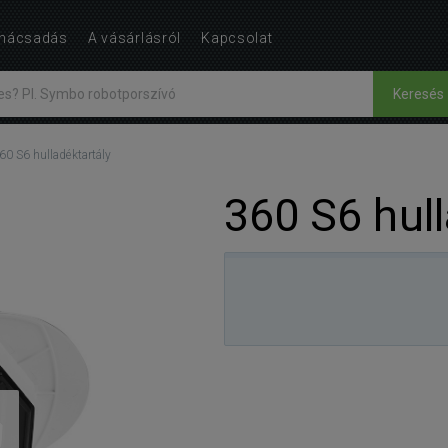
nácsadás
A vásárlásról
Kapcsolat
Keresés
60 S6 hulladéktartály
360 S6 hull