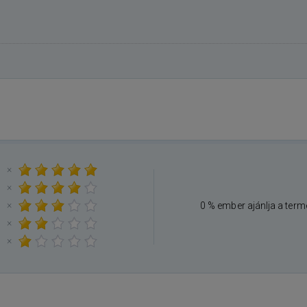
×
×
×
0 % ember ajánlja a term
×
×