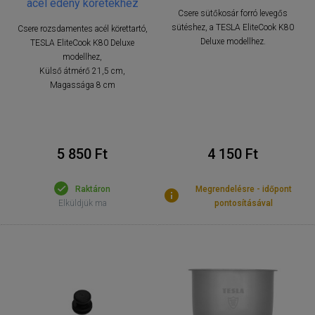
acél edény köretekhez
Csere sütőkosár forró levegős
sütéshez, a TESLA EliteCook K80
Csere rozsdamentes acél körettartó,
Deluxe modellhez.
TESLA EliteCook K80 Deluxe
modellhez,
Külső átmérő 21,5 cm,
Magassága 8 cm
5 850 Ft
4 150 Ft
Raktáron
Megrendelésre - időpont
Elküldjük ma
pontosításával