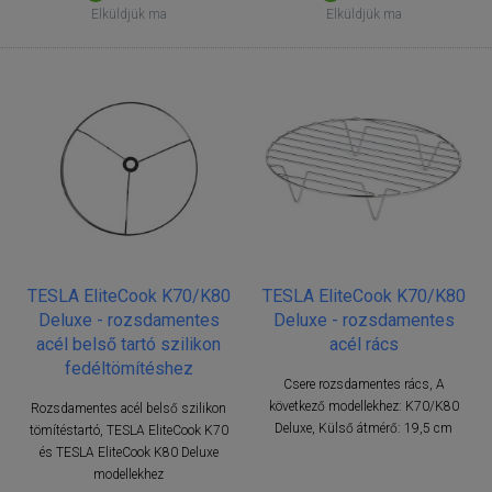
Elküldjük ma
Elküldjük ma
TESLA EliteCook K70/K80
TESLA EliteCook K70/K80
Deluxe - rozsdamentes
Deluxe - rozsdamentes
acél belső tartó szilikon
acél rács
fedéltömítéshez
Csere rozsdamentes rács, A
következő modellekhez: K70/K80
Rozsdamentes acél belső szilikon
Deluxe, Külső átmérő: 19,5 cm
tömítéstartó, TESLA EliteCook K70
és TESLA EliteCook K80 Deluxe
modellekhez