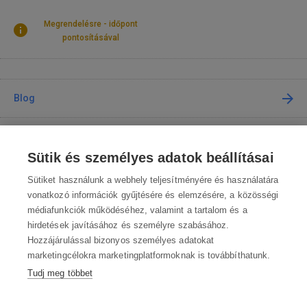
Megrendelésre - időpont
pontosításával
Blog
Tanácsadás
Sütik és személyes adatok beállításai
A vásárlásról
Sütiket használunk a webhely teljesítményére és használatára
vonatkozó információk gyűjtésére és elemzésére, a közösségi
médiafunkciók működéséhez, valamint a tartalom és a
Kapcsolat
hirdetések javításához és személyre szabásához.
Hozzájárulással bizonyos személyes adatokat
Lépjen kapcsolatba velünk
marketingcélokra marketingplatformoknak is továbbíthatunk.
Tudj meg többet
info@robotworld.hu