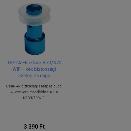
TESLA EliteCook K70/K70
WiFi - kék biztonsági
szelep és dugó
Csere kék biztonsági szelep és dugó,
A következő modellekhez: K50a
K70/K70 WiFi
3 390 Ft