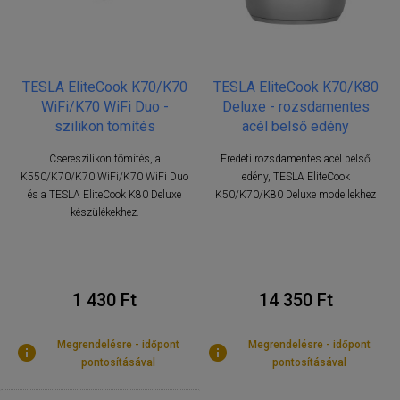
TESLA EliteCook K70/K70
TESLA EliteCook K70/K80
WiFi/K70 WiFi Duo -
Deluxe - rozsdamentes
szilikon tömítés
acél belső edény
Csereszilikon tömítés, a
Eredeti rozsdamentes acél belső
K550/K70/K70 WiFi/K70 WiFi Duo
edény, TESLA EliteCook
és a TESLA EliteCook K80 Deluxe
K50/K70/K80 Deluxe modellekhez
készülékekhez.
1 430 Ft
14 350 Ft
Megrendelésre - időpont
Megrendelésre - időpont
pontosításával
pontosításával