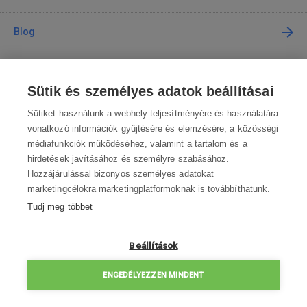
Blog
Tanácsadás
Sütik és személyes adatok beállításai
A vásárlásról
Sütiket használunk a webhely teljesítményére és használatára
vonatkozó információk gyűjtésére és elemzésére, a közösségi
médiafunkciók működéséhez, valamint a tartalom és a
Kapcsolat
hirdetések javításához és személyre szabásához.
Hozzájárulással bizonyos személyes adatokat
Lépjen kapcsolatba velünk
marketingcélokra marketingplatformoknak is továbbíthatunk.
Tudj meg többet
info@robotworld.hu
003619990109
Hé-Pé 8:00—16:30
Beállítások
ELÉRHETŐSÉGEK
ENGEDÉLYEZZEN MINDENT