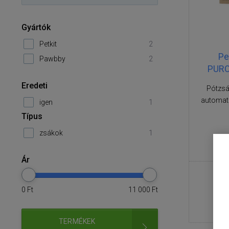
Gyártók
Petkit
2
Pe
Pawbby
2
PURO
Eredeti
Pótzsá
automat
igen
1
Típus
zsákok
1
Ár
0
Ft
11 000
Ft
TERMÉKEK