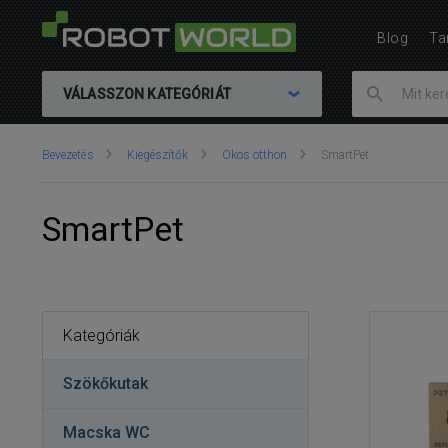
Blog
Ta
VÁLASSZON KATEGÓRIÁT
Ön
Bevezetés
Kiegészítők
Okos otthon
SmartPet
itt
van::
SmartPet
Kategóriák
Szökőkutak
Macska WC