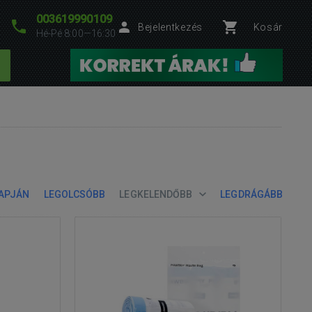
003619990109
Bejelentkezés
Kosár
Hé-Pé 8:00—16:30
LAPJÁN
LEGOLCSÓBB
LEGKELENDŐBB
LEGDRÁGÁBB