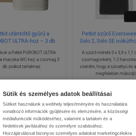
tkit utántöltő gyűrű a
Petkit szűrő Eversweet
BOT ULTRA-hoz – 3 db
Solo 2, Solo SE ivókúth
kok a Petkit PUROBOT ULTRA
A szűrő mérete 3 x 3,9 x 1,1
a macska-WC-hez; a csomag 3
csomagonként, 1-2 havonta
db zsákot tartalmaz
cserélni, hogy a szivattyú és
megfelelően működj
Sütik és személyes adatok beállításai
Sütiket használunk a webhely teljesítményére és használatára
10 590 Ft
4 250 Ft
vonatkozó információk gyűjtésére és elemzésére, a közösségi
médiafunkciók működéséhez, valamint a tartalom és a
Raktáron
Elküldjük ma
Raktáron
Elküldjük
hirdetések javításához és személyre szabásához.
Hozzájárulással bizonyos személyes adatokat marketingcélokra