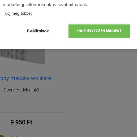
marketingplatformoknak is továbbíthatunk.
Tudj meg többet
Beállítások
ENGEDÉLYEZZEN MINDENT
bby macska wc alátét
Csere eredeti alátét
9 950 Ft