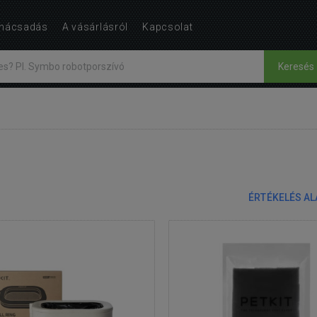
nácsadás
A vásárlásról
Kapcsolat
Keresés
ÉRTÉKELÉS A