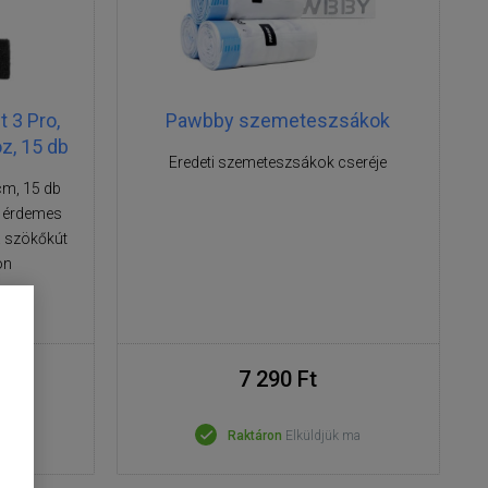
 3 Pro,
Pawbby szemeteszsákok
oz, 15 db
Eredeti szemeteszsákok cseréje
 cm, 15 db
 érdemes
 a szökőkút
ön
7 290 Ft
 ma
Raktáron
Elküldjük ma