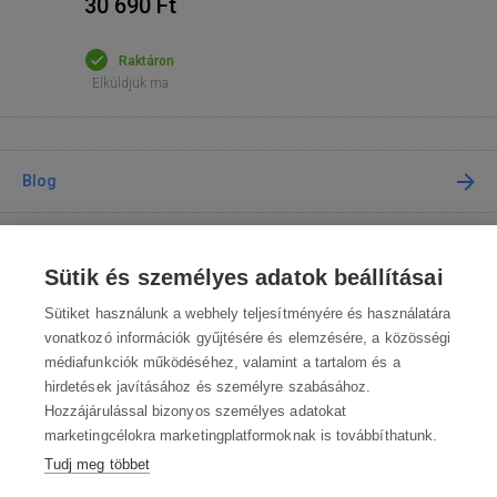
30 690 Ft
Raktáron
Elküldjük ma
Blog
Tanácsadás
Sütik és személyes adatok beállításai
A vásárlásról
Sütiket használunk a webhely teljesítményére és használatára
vonatkozó információk gyűjtésére és elemzésére, a közösségi
médiafunkciók működéséhez, valamint a tartalom és a
Kapcsolat
hirdetések javításához és személyre szabásához.
Hozzájárulással bizonyos személyes adatokat
Lépjen kapcsolatba velünk
marketingcélokra marketingplatformoknak is továbbíthatunk.
Tudj meg többet
info@robotworld.hu