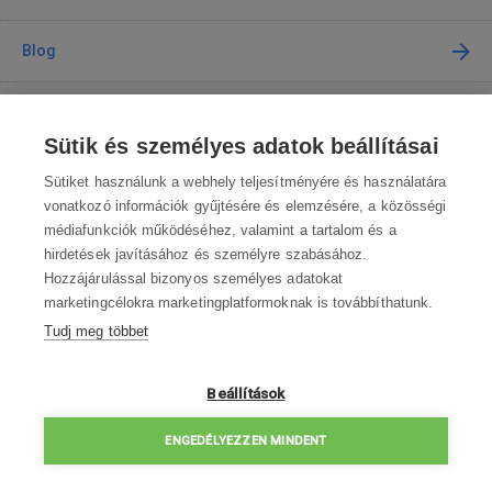
Blog
Tanácsadás
Sütik és személyes adatok beállításai
A vásárlásról
Sütiket használunk a webhely teljesítményére és használatára
vonatkozó információk gyűjtésére és elemzésére, a közösségi
médiafunkciók működéséhez, valamint a tartalom és a
Kapcsolat
hirdetések javításához és személyre szabásához.
Hozzájárulással bizonyos személyes adatokat
Lépjen kapcsolatba velünk
marketingcélokra marketingplatformoknak is továbbíthatunk.
Tudj meg többet
info@robotworld.hu
003619990109
Hé-Pé 8:00—16:30
Beállítások
ELÉRHETŐSÉGEK
ENGEDÉLYEZZEN MINDENT