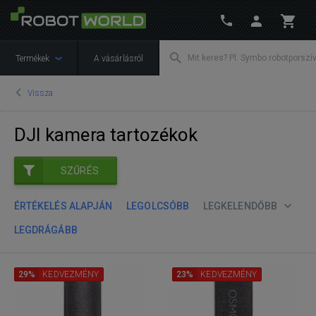
Termékek
A vásárlásról
Vissza
DJI kamera tartozékok
SZŰRÉS
ÉRTÉKELÉS ALAPJÁN
LEGOLCSÓBB
LEGKELENDŐBB
LEGDRÁGÁBB
29%
KEDVEZMÉNY
23%
KEDVEZMÉNY