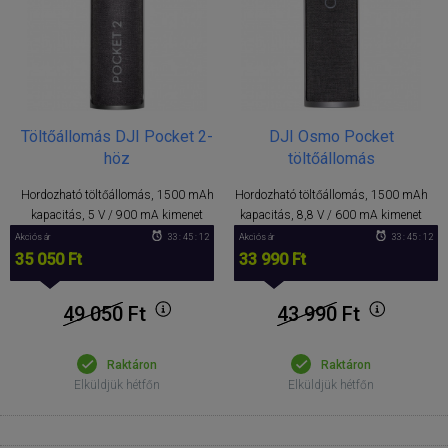
Töltőállomás DJI Pocket 2-
DJI Osmo Pocket
höz
töltőállomás
Hordozható töltőállomás, 1500 mAh
Hordozható töltőállomás, 1500 mAh
kapacitás, 5 V / 900 mA kimenet
kapacitás, 8,8 V / 600 mA kimenet
Akciós ár
33 : 45 : 12
Akciós ár
33 : 45 : 12
35 050 Ft
33 990 Ft
49 050
Ft
43 990
Ft
Raktáron
Raktáron
Elküldjük hétfőn
Elküldjük hétfőn