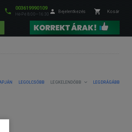
003619990109
Bejelentkezés
Kosár
Hé-Pé 8:00—16:30
LAPJÁN
LEGOLCSÓBB
LEGKELENDŐBB
LEGDRÁGÁBB