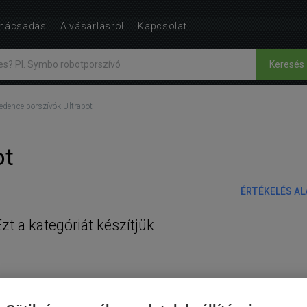
nácsadás
A vásárlásról
Kapcsolat
Keresés
dence porszívók Ultrabot
ot
ÉRTÉKELÉS A
Ezt a kategóriát készítjük