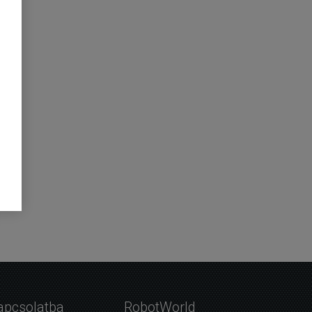
apcsolatba
RobotWorld