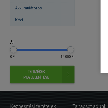
Akkumulátoros
Kézi
Ár
0
Ft
15 000
Ft
TERMÉKEK
MEGJELENÍTÉSE
Kézbesítési feltételek
Tanácsot adunk