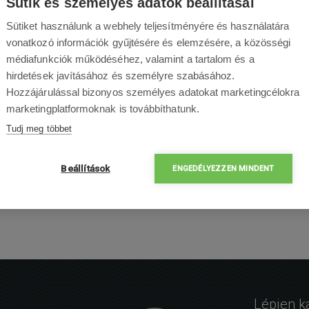
Sütik és személyes adatok beállításai
Sütiket használunk a webhely teljesítményére és használatára
vonatkozó információk gyűjtésére és elemzésére, a közösségi
médiafunkciók működéséhez, valamint a tartalom és a
hirdetések javításához és személyre szabásához.
Hozzájárulással bizonyos személyes adatokat marketingcélokra
marketingplatformoknak is továbbíthatunk.
Tudj meg többet
Beállítások
ENGEDÉLYEZZEN MINDENT
Lépjen k