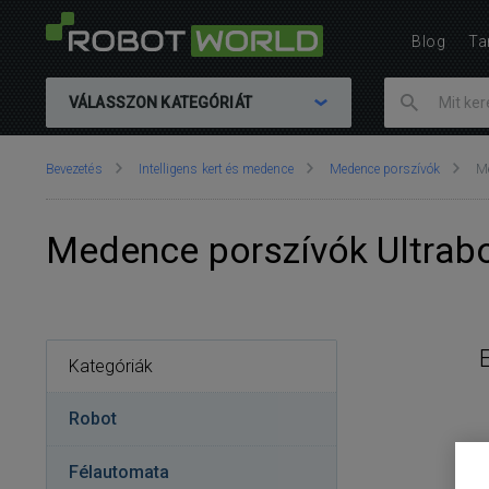
Blog
Ta
VÁLASSZON KATEGÓRIÁT
Ön
Bevezetés
Intelligens kert és medence
Medence porszívók
Me
itt
van::
Medence porszívók Ultrab
Kategóriák
Robot
Félautomata