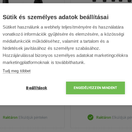
Sütik és személyes adatok beállításai
Sütiket használunk a webhely teljesítményére és használatára
SOGO SS-3725
SOGO SS-3730
vonatkozó információk gyűjtésére és elemzésére, a közösségi
médiafunkciók működéséhez, valamint a tartalom és a
árító - BLDC motor 1200 W, 4
Hajformázó - BLDC motor 1
hirdetések javításához és személyre szabásához.
klet, 4 működési sebesség, 5
hőmérséklet (50/70/90 °C), 
Hozzájárulással bizonyos személyes adatokat marketingcélokra
élhető tartozék, ionizációs
sebesség, 6 cserélhető ta
marketingplatformoknak is továbbíthatunk.
nológia, kábel hossza 1,8 m
ionizációs technológia, 1,8
Tudj meg többet
kábel
Beállítások
ENGEDÉLYEZZEN MINDENT
25 260 Ft
67 990 Ft
Raktáron
Elküldjük pénteken
Raktáron
Elküldjük pé