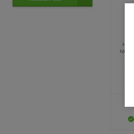
Hajsz
hőmérsé
cser
tech