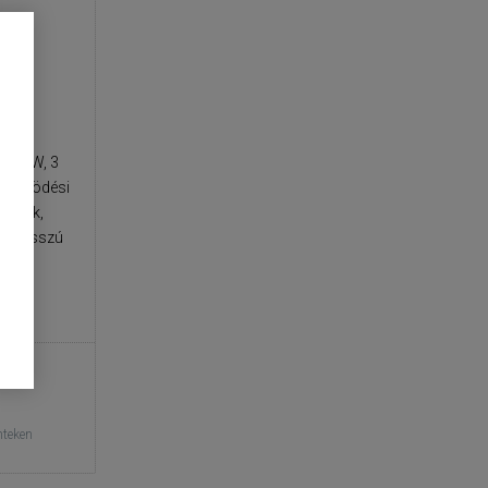
400 W, 3
2 működési
rtozék,
 m hosszú
nteken