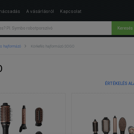
nácsadás
A vásárlásról
Kapcsolat
Keresés
és hajformázó
Körkefés hajformázó SOGO
O
ÉRTÉKELÉS A