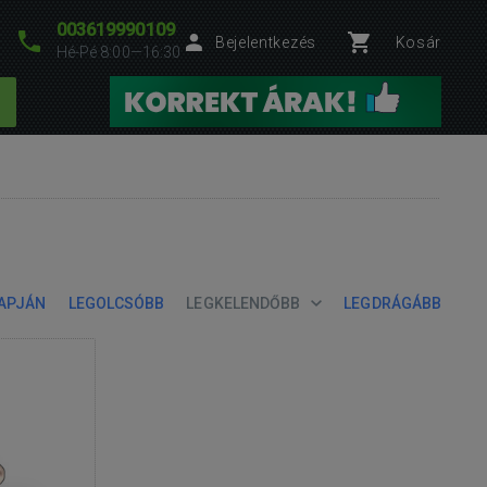
003619990109
Bejelentkezés
Kosár
Hé-Pé 8:00—16:30
LAPJÁN
LEGOLCSÓBB
LEGKELENDŐBB
LEGDRÁGÁBB