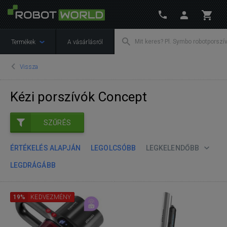
Termékek
A vásárlásról
Vissza
Kézi porszívók Concept
SZŰRÉS
ÉRTÉKELÉS ALAPJÁN
LEGOLCSÓBB
LEGKELENDŐBB
LEGDRÁGÁBB
19%
KEDVEZMÉNY