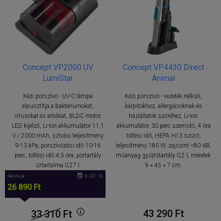
Concept VP2000 UV
Concept VP4430 Direct
LumiStar
Animal
Kézi porszívó - UV-C lámpa
Kézi porszívó - vezeték nélküli,
elpusztítja a baktériumokat,
kárpitokhoz, allergiásoknak és
vírusokat és atkákat, BLDC motor,
háziállatok szőréhez, Li-ion
LED kijelző, Li-Ion akkumulátor 11,1
akkumulátor, 30 perc üzemidő, 4 óra
V / 2000 mAh, szívási teljesítmény
töltési idő, HEPA H13 szűrő,
9-13 kPa, porszívózási idő 10-16
teljesítmény 180 W, zajszint <80 dB,
perc, töltési idő 4,5 óra, portartály
műanyag gyűjtőtartály 0,2 l, méretek
űrtartalma 0,27 l
9 × 45 × 7 cm.
Akciós ár
8 : 02 : 15
26 890 Ft
43 290 Ft
33 310
Ft