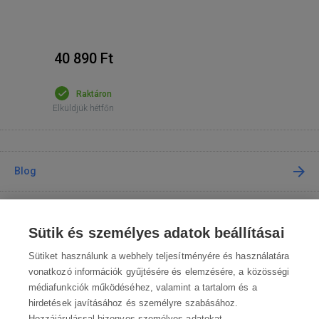
40 890 Ft
Raktáron
Elküldjük hétfőn
Blog
Tanácsadás
Sütik és személyes adatok beállításai
A vásárlásról
Sütiket használunk a webhely teljesítményére és használatára
vonatkozó információk gyűjtésére és elemzésére, a közösségi
médiafunkciók működéséhez, valamint a tartalom és a
Kapcsolat
hirdetések javításához és személyre szabásához.
Hozzájárulással bizonyos személyes adatokat