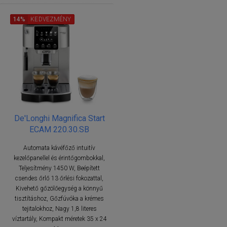
14%
KEDVEZMÉNY
De'Longhi Magnifica Start
ECAM 220.30.SB
Automata kávéfőző intuitív
kezelőpanellel és érintőgombokkal,
Teljesítmény 1450 W, Beépített
csendes őrlő 13 őrlési fokozattal,
Kivehető gőzölőegység a könnyű
tisztításhoz, Gőzfúvóka a krémes
tejitalokhoz, Nagy 1,8 literes
víztartály, Kompakt méretek 35 x 24