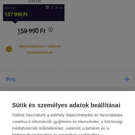
x 44 cm.
Akciós ár
16 : 33 : 49
137 990 Ft
159 990
Ft
Megrendelésre - időpont
pontosításával
Blog
Tanácsadás
Sütik és személyes adatok beállításai
A vásárlásról
Sütiket használunk a webhely teljesítményére és használatára
vonatkozó információk gyűjtésére és elemzésére, a közösségi
médiafunkciók működéséhez, valamint a tartalom és a
Kapcsolat
hirdetések javításához és személyre szabásához.