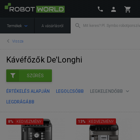
Termékek
A vásárlásról
Vissza
Kávéfőzők De'Longhi
SZŰRÉS
ÉRTÉKELÉS ALAPJÁN
LEGOLCSÓBB
LEGKELENDŐBB
LEGDRÁGÁBB
8%
KEDVEZMÉNY
13%
KEDVEZMÉNY