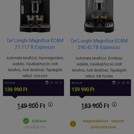
De'Longhi Magnifica ECAM
De'Longhi Magnifica ECAM
21.117 B Espresso
290.42.TB Espresso
Automata kávéfőző, Nyomógombos
Automata kávéfőző, Érintéses
vezérlés, Kávébabhoz és őrölt
vezérlés, Kávébabhoz és őrölt
kávéhoz, Acél darálóval, Tejadagoló
kávéhoz, Acél darálóval, Tejadagoló
nélkül, Vízszűrő
nélkül, Két fúvóka
Akciós ár
16 : 33 : 50
Akciós ár
16 : 33 : 49
136 990 Ft
159 990 Ft
149 500
Ft
183 900
Ft
Raktáron
Megrendelésre - időpont
Elküldjük ma
pontosításával