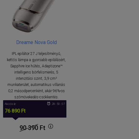
Dreame Nova Gold
IPL epilátor 27 J teljesítményű,
kettős lámpa a gyorsabb epilálásért,
Sapphire Ice hűtés, Adaptizone™
intelligens bőrfelismerés, 5
intenzitási szint, 3,9 cm²
munkaterület, automatikus villanás
0,2 másodpercenként, akár 96%-os
szőrnövekedés-csökkentés.
Akciós ár
28 : 50 : 07
76 890 Ft
90 390
Ft