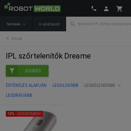
Termékek
A vásárlásról
Vissza
IPL szőrtelenítők Dreame
SZŰRÉS
ÉRTÉKELÉS ALAPJÁN
LEGOLCSÓBB
LEGKELENDŐBB
LEGDRÁGÁBB
15%
KEDVEZMÉNY