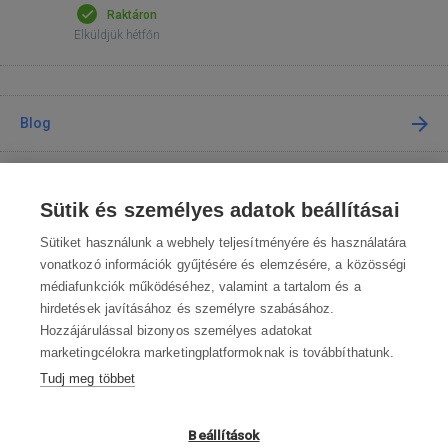
Raktáron
Elküldjük hétfőn
Blog
Tanácsadás
Sütik és személyes adatok beállításai
A vásárlásról
Sütiket használunk a webhely teljesítményére és használatára
vonatkozó információk gyűjtésére és elemzésére, a közösségi
médiafunkciók működéséhez, valamint a tartalom és a
Kapcsolat
hirdetések javításához és személyre szabásához.
Hozzájárulással bizonyos személyes adatokat
Lépjen kapcsolatba velünk
marketingcélokra marketingplatformoknak is továbbíthatunk.
Tudj meg többet
info@robotworld.hu
003619990109
Hé-Pé 8:00—16:30
Beállítások