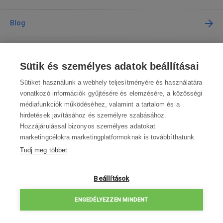
Blog
Tanácsadás
Sütik és személyes adatok beállításai
A vásárlásról
Sütiket használunk a webhely teljesítményére és használatára
vonatkozó információk gyűjtésére és elemzésére, a közösségi
médiafunkciók működéséhez, valamint a tartalom és a
Kapcsolat
hirdetések javításához és személyre szabásához.
Hozzájárulással bizonyos személyes adatokat
Lépjen kapcsolatba velünk
marketingcélokra marketingplatformoknak is továbbíthatunk.
Tudj meg többet
info@robotworld.hu
003619990109
Hé-Pé 8:00—16:30
Beállítások
ELÉRHETŐSÉGEK
ENGEDÉLYEZZEN MINDENT