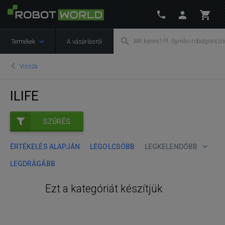
Termékek
A vásárlásról
Vissza
ILIFE
SZŰRÉS
ÉRTÉKELÉS ALAPJÁN
LEGOLCSÓBB
LEGKELENDŐBB
LEGDRÁGÁBB
Ezt a kategóriát készítjük