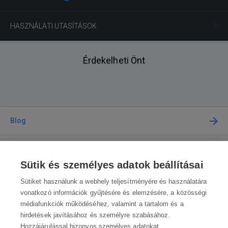
HASZNÁLATI UTASÍTÁSOK
Érdekelheti Önt
Blog
Tanácsadás
Sütik és személyes adatok beállításai
A vásárlásról
Sütiket használunk a webhely teljesítményére és használatára
vonatkozó információk gyűjtésére és elemzésére, a közösségi
médiafunkciók működéséhez, valamint a tartalom és a
Kapcsolat
hirdetések javításához és személyre szabásához.
Hozzájárulással bizonyos személyes adatokat