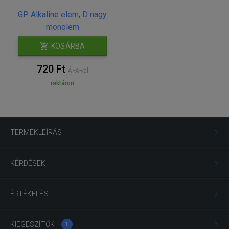
GP Alkaline elem, D nagy
monolem
KOSÁRBA
720 Ft
ÁFA-val
raktáron
TERMÉKLEÍRÁS
KÉRDÉSEK
ÉRTÉKELÉS
KIEGÉSZÍTŐK
1