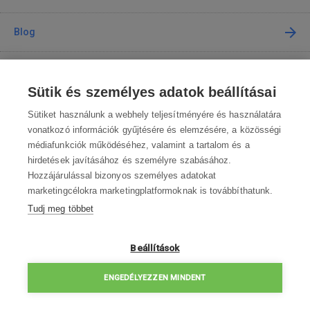
Blog
Tanácsadás
Sütik és személyes adatok beállításai
A vásárlásról
Sütiket használunk a webhely teljesítményére és használatára
vonatkozó információk gyűjtésére és elemzésére, a közösségi
médiafunkciók működéséhez, valamint a tartalom és a
Kapcsolat
hirdetések javításához és személyre szabásához.
Hozzájárulással bizonyos személyes adatokat
Lépjen kapcsolatba velünk
marketingcélokra marketingplatformoknak is továbbíthatunk.
Tudj meg többet
info@robotworld.hu
003619990109
Hé-Pé 8:00—16:30
Beállítások
ELÉRHETŐSÉGEK
ENGEDÉLYEZZEN MINDENT